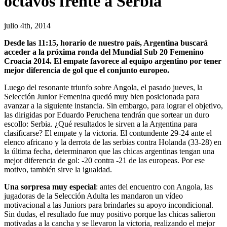
octavos frente a Serbia
julio 4th, 2014
Desde las 11:15, horario de nuestro país, Argentina buscará
acceder a la próxima ronda del Mundial Sub 20 Femenino
Croacia 2014. El empate favorece al equipo argentino por tener
mejor diferencia de gol que el conjunto europeo.
Luego del resonante triunfo sobre Angola, el pasado jueves, la
Selección Junior Femenina quedó muy bien posicionada para
avanzar a la siguiente instancia. Sin embargo, para lograr el objetivo,
las dirigidas por Eduardo Peruchena tendrán que sortear un duro
escollo: Serbia. ¿Qué resultados le sirven a la Argentina para
clasificarse? El empate y la victoria. El contundente 29-24 ante el
elenco africano y la derrota de las serbias contra Holanda (33-28) en
la última fecha, determinaron que las chicas argentinas tengan una
mejor diferencia de gol: -20 contra -21 de las europeas. Por ese
motivo, también sirve la igualdad.
Una sorpresa muy especial
: antes del encuentro con Angola, las
jugadoras de la Selección Adulta les mandaron un vídeo
motivacional a las Juniors para brindarles su apoyo incondicional.
Sin dudas, el resultado fue muy positivo porque las chicas salieron
motivadas a la cancha y se llevaron la victoria, realizando el mejor