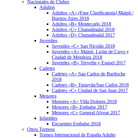
Nacionales de Clubes
Adultos
Adultos «A» (Fase Clasificatoria) Maipú /
Buenos Aires 2018
Adultos «B» Montecarlo 2018
Adultos «C» Chapadmalal 2018
Adultos «D» Chapadmalal 2017
Juveniles
Juveniles «C» San Nicolás 2018
Juveniles «A» Maipú, Luján de Cuyo y
Ciudad de Mendoza 2018
Juveniles «B» Trevelin y Esquel 2017
Cadetes
Cadetes «A» San Carlos de Bariloche
2018
Cadetes «B» Tunuyán/San Carlos 2018
Cadetes «C» Ciudad de San Juan 2017
Menores
Menores «A» Villa Dolores 2018
Menores «B» Embalse 2017
Menores «C» General Alvear 2017
Infantiles
Encuentro Embalse 2018
Otros Torneos
Torneo Internacional de España Adulto