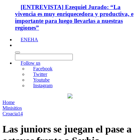
[ENTREVISTA] Ezequiel Jurado: “La
vivencia es muy enriquecedora y productiva, e
importante para luego llevarlas a nuestras
regiones”
ENEHA
Follow us
Facebook
Twitter
Youtube
Instagram
Home
Minisitios
Croacia14
Las juniors se juegan el pase a