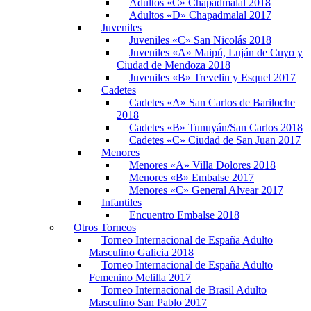
Adultos «C» Chapadmalal 2018
Adultos «D» Chapadmalal 2017
Juveniles
Juveniles «C» San Nicolás 2018
Juveniles «A» Maipú, Luján de Cuyo y
Ciudad de Mendoza 2018
Juveniles «B» Trevelin y Esquel 2017
Cadetes
Cadetes «A» San Carlos de Bariloche
2018
Cadetes «B» Tunuyán/San Carlos 2018
Cadetes «C» Ciudad de San Juan 2017
Menores
Menores «A» Villa Dolores 2018
Menores «B» Embalse 2017
Menores «C» General Alvear 2017
Infantiles
Encuentro Embalse 2018
Otros Torneos
Torneo Internacional de España Adulto
Masculino Galicia 2018
Torneo Internacional de España Adulto
Femenino Melilla 2017
Torneo Internacional de Brasil Adulto
Masculino San Pablo 2017