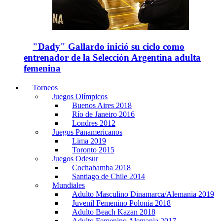
"Dady" Gallardo inició su ciclo como
entrenador de la Selección Argentina adulta
femenina
Torneos
Juegos Olímpicos
Buenos Aires 2018
Río de Janeiro 2016
Londres 2012
Juegos Panamericanos
Lima 2019
Toronto 2015
Juegos Odesur
Cochabamba 2018
Santiago de Chile 2014
Mundiales
Adulto Masculino Dinamarca/Alemania 2019
Juvenil Femenino Polonia 2018
Adulto Beach Kazan 2018
Adulto Femenino Alemania 2017