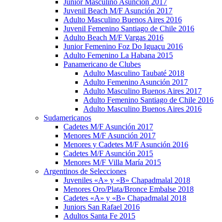
Junior Masculino Asunción 2017
Juvenil Beach M/F Asunción 2017
Adulto Masculino Buenos Aires 2016
Juvenil Femenino Santiago de Chile 2016
Adulto Beach M/F Vargas 2016
Junior Femenino Foz Do Iguaçu 2016
Adulto Femenino La Habana 2015
Panamericano de Clubes
Adulto Masculino Taubaté 2018
Adulto Femenino Asunción 2017
Adulto Masculino Buenos Aires 2017
Adulto Femenino Santiago de Chile 2016
Adulto Masculino Buenos Aires 2016
Sudamericanos
Cadetes M/F Asunción 2017
Menores M/F Asunción 2017
Menores y Cadetes M/F Asunción 2016
Cadetes M/F Asunción 2015
Menores M/F Villa María 2015
Argentinos de Selecciones
Juveniles «A» y «B» Chapadmalal 2018
Menores Oro/Plata/Bronce Embalse 2018
Cadetes «A» y «B» Chapadmalal 2018
Juniors San Rafael 2016
Adultos Santa Fe 2015