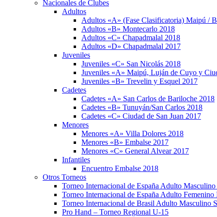
Nacionales de Clubes
Adultos
Adultos «A» (Fase Clasificatoria) Maipú / 
Adultos «B» Montecarlo 2018
Adultos «C» Chapadmalal 2018
Adultos «D» Chapadmalal 2017
Juveniles
Juveniles «C» San Nicolás 2018
Juveniles «A» Maipú, Luján de Cuyo y Ci
Juveniles «B» Trevelin y Esquel 2017
Cadetes
Cadetes «A» San Carlos de Bariloche 2018
Cadetes «B» Tunuyán/San Carlos 2018
Cadetes «C» Ciudad de San Juan 2017
Menores
Menores «A» Villa Dolores 2018
Menores «B» Embalse 2017
Menores «C» General Alvear 2017
Infantiles
Encuentro Embalse 2018
Otros Torneos
Torneo Internacional de España Adulto Masculino
Torneo Internacional de España Adulto Femenino 
Torneo Internacional de Brasil Adulto Masculino 
Pro Hand – Torneo Regional U-15