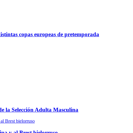
distintas copas europeas de pretemporada
e la Selección Adulta Masculina
na y al Brest bielorruso