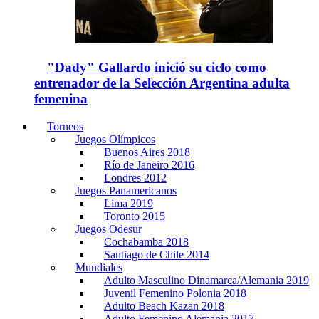
"Dady" Gallardo inició su ciclo como
entrenador de la Selección Argentina adulta
femenina
Torneos
Juegos Olímpicos
Buenos Aires 2018
Río de Janeiro 2016
Londres 2012
Juegos Panamericanos
Lima 2019
Toronto 2015
Juegos Odesur
Cochabamba 2018
Santiago de Chile 2014
Mundiales
Adulto Masculino Dinamarca/Alemania 2019
Juvenil Femenino Polonia 2018
Adulto Beach Kazan 2018
Adulto Femenino Alemania 2017