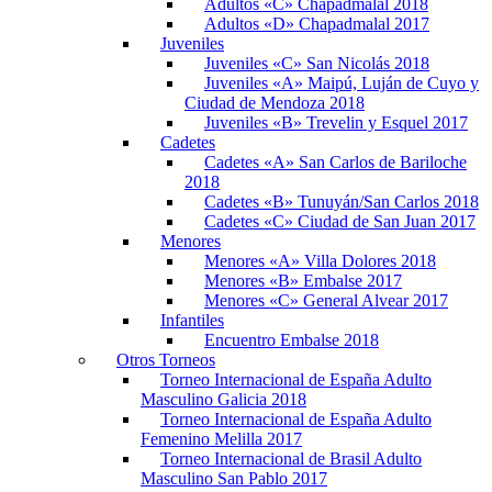
Adultos «C» Chapadmalal 2018
Adultos «D» Chapadmalal 2017
Juveniles
Juveniles «C» San Nicolás 2018
Juveniles «A» Maipú, Luján de Cuyo y
Ciudad de Mendoza 2018
Juveniles «B» Trevelin y Esquel 2017
Cadetes
Cadetes «A» San Carlos de Bariloche
2018
Cadetes «B» Tunuyán/San Carlos 2018
Cadetes «C» Ciudad de San Juan 2017
Menores
Menores «A» Villa Dolores 2018
Menores «B» Embalse 2017
Menores «C» General Alvear 2017
Infantiles
Encuentro Embalse 2018
Otros Torneos
Torneo Internacional de España Adulto
Masculino Galicia 2018
Torneo Internacional de España Adulto
Femenino Melilla 2017
Torneo Internacional de Brasil Adulto
Masculino San Pablo 2017