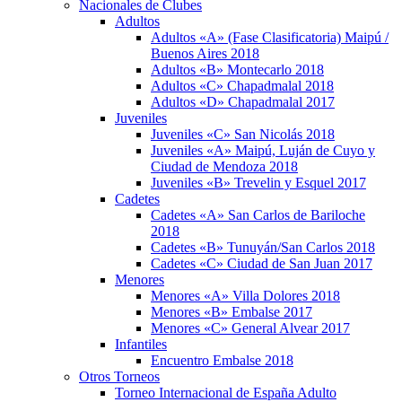
Nacionales de Clubes
Adultos
Adultos «A» (Fase Clasificatoria) Maipú /
Buenos Aires 2018
Adultos «B» Montecarlo 2018
Adultos «C» Chapadmalal 2018
Adultos «D» Chapadmalal 2017
Juveniles
Juveniles «C» San Nicolás 2018
Juveniles «A» Maipú, Luján de Cuyo y
Ciudad de Mendoza 2018
Juveniles «B» Trevelin y Esquel 2017
Cadetes
Cadetes «A» San Carlos de Bariloche
2018
Cadetes «B» Tunuyán/San Carlos 2018
Cadetes «C» Ciudad de San Juan 2017
Menores
Menores «A» Villa Dolores 2018
Menores «B» Embalse 2017
Menores «C» General Alvear 2017
Infantiles
Encuentro Embalse 2018
Otros Torneos
Torneo Internacional de España Adulto