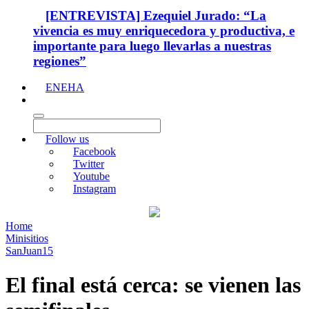
[ENTREVISTA] Ezequiel Jurado: “La
vivencia es muy enriquecedora y productiva, e
importante para luego llevarlas a nuestras
regiones”
ENEHA
Follow us
Facebook
Twitter
Youtube
Instagram
Home
Minisitios
SanJuan15
El final está cerca: se vienen las