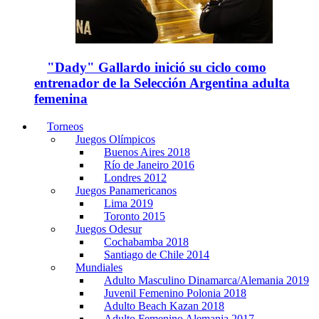
"Dady" Gallardo inició su ciclo como
entrenador de la Selección Argentina adulta
femenina
Torneos
Juegos Olímpicos
Buenos Aires 2018
Río de Janeiro 2016
Londres 2012
Juegos Panamericanos
Lima 2019
Toronto 2015
Juegos Odesur
Cochabamba 2018
Santiago de Chile 2014
Mundiales
Adulto Masculino Dinamarca/Alemania 2019
Juvenil Femenino Polonia 2018
Adulto Beach Kazan 2018
Adulto Femenino Alemania 2017