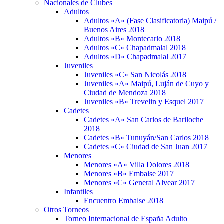
Nacionales de Clubes
Adultos
Adultos «A» (Fase Clasificatoria) Maipú /
Buenos Aires 2018
Adultos «B» Montecarlo 2018
Adultos «C» Chapadmalal 2018
Adultos «D» Chapadmalal 2017
Juveniles
Juveniles «C» San Nicolás 2018
Juveniles «A» Maipú, Luján de Cuyo y
Ciudad de Mendoza 2018
Juveniles «B» Trevelin y Esquel 2017
Cadetes
Cadetes «A» San Carlos de Bariloche
2018
Cadetes «B» Tunuyán/San Carlos 2018
Cadetes «C» Ciudad de San Juan 2017
Menores
Menores «A» Villa Dolores 2018
Menores «B» Embalse 2017
Menores «C» General Alvear 2017
Infantiles
Encuentro Embalse 2018
Otros Torneos
Torneo Internacional de España Adulto