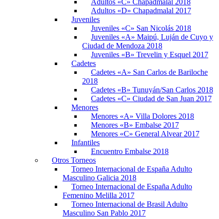
Adultos «C» Chapadmalal 2018
Adultos «D» Chapadmalal 2017
Juveniles
Juveniles «C» San Nicolás 2018
Juveniles «A» Maipú, Luján de Cuyo y
Ciudad de Mendoza 2018
Juveniles «B» Trevelin y Esquel 2017
Cadetes
Cadetes «A» San Carlos de Bariloche
2018
Cadetes «B» Tunuyán/San Carlos 2018
Cadetes «C» Ciudad de San Juan 2017
Menores
Menores «A» Villa Dolores 2018
Menores «B» Embalse 2017
Menores «C» General Alvear 2017
Infantiles
Encuentro Embalse 2018
Otros Torneos
Torneo Internacional de España Adulto
Masculino Galicia 2018
Torneo Internacional de España Adulto
Femenino Melilla 2017
Torneo Internacional de Brasil Adulto
Masculino San Pablo 2017