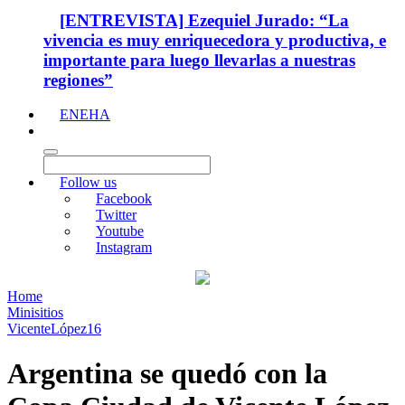
[ENTREVISTA] Ezequiel Jurado: “La
vivencia es muy enriquecedora y productiva, e
importante para luego llevarlas a nuestras
regiones”
ENEHA
Follow us
Facebook
Twitter
Youtube
Instagram
Home
Minisitios
VicenteLópez16
Argentina se quedó con la