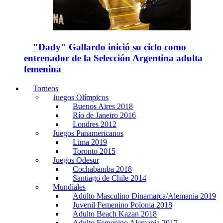
"Dady" Gallardo inició su ciclo como
entrenador de la Selección Argentina adulta
femenina
Torneos
Juegos Olímpicos
Buenos Aires 2018
Río de Janeiro 2016
Londres 2012
Juegos Panamericanos
Lima 2019
Toronto 2015
Juegos Odesur
Cochabamba 2018
Santiago de Chile 2014
Mundiales
Adulto Masculino Dinamarca/Alemania 2019
Juvenil Femenino Polonia 2018
Adulto Beach Kazan 2018
Adulto Femenino Alemania 2017