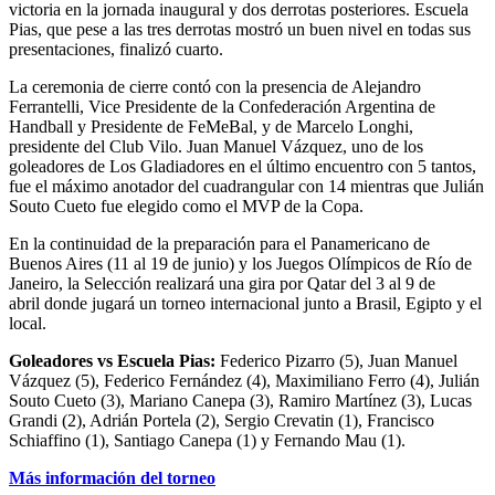
victoria en la jornada inaugural y dos derrotas posteriores. Escuela
Pias, que pese a las tres derrotas mostró un buen nivel en todas sus
presentaciones, finalizó cuarto.
La ceremonia de cierre contó con la presencia de Alejandro
Ferrantelli, Vice Presidente de la Confederación Argentina de
Handball y Presidente de FeMeBal, y de Marcelo Longhi,
presidente del Club Vilo. Juan Manuel Vázquez, uno de los
goleadores de Los Gladiadores en el último encuentro con 5 tantos,
fue el máximo anotador del cuadrangular con 14 mientras que Julián
Souto Cueto fue elegido como el MVP de la Copa.
En la continuidad de la preparación para el Panamericano de
Buenos Aires (11 al 19 de junio) y los Juegos Olímpicos de Río de
Janeiro, la Selección realizará una gira por Qatar del 3 al 9 de
abril donde jugará un torneo internacional junto a Brasil, Egipto y el
local.
Goleadores vs Escuela Pias
:
Federico Pizarro (5), Juan Manuel
Vázquez (5), Federico Fernández (4), Maximiliano Ferro (4), Julián
Souto Cueto (3), Mariano Canepa (3), Ramiro Martínez (3), Lucas
Grandi (2), Adrián Portela (2), Sergio Crevatin (1), Francisco
Schiaffino (1), Santiago Canepa (1) y Fernando Mau (1).
Más información del torneo