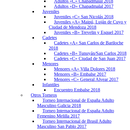
Adultos «C» Chapadmalal 2018
Adultos «D» Chapadmalal 2017
Juveniles
Juveniles «C» San Nicolás 2018
Juveniles «A» Maipú, Luján de Cuyo y
Ciudad de Mendoza 2018
Juveniles «B» Trevelin y Esquel 2017
Cadetes
Cadetes «A» San Carlos de Bariloche
2018
Cadetes «B» Tunuyán/San Carlos 2018
Cadetes «C» Ciudad de San Juan 2017
Menores
Menores «A» Villa Dolores 2018
Menores «B» Embalse 2017
Menores «C» General Alvear 2017
Infantiles
Encuentro Embalse 2018
Otros Torneos
Torneo Internacional de España Adulto
Masculino Galicia 2018
Torneo Internacional de España Adulto
Femenino Melilla 2017
Torneo Internacional de Brasil Adulto
Masculino San Pablo 2017