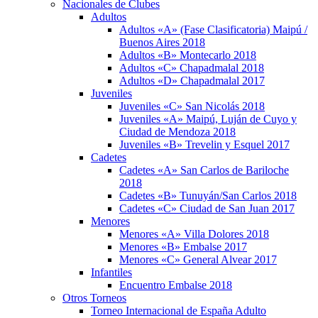
Nacionales de Clubes
Adultos
Adultos «A» (Fase Clasificatoria) Maipú /
Buenos Aires 2018
Adultos «B» Montecarlo 2018
Adultos «C» Chapadmalal 2018
Adultos «D» Chapadmalal 2017
Juveniles
Juveniles «C» San Nicolás 2018
Juveniles «A» Maipú, Luján de Cuyo y
Ciudad de Mendoza 2018
Juveniles «B» Trevelin y Esquel 2017
Cadetes
Cadetes «A» San Carlos de Bariloche
2018
Cadetes «B» Tunuyán/San Carlos 2018
Cadetes «C» Ciudad de San Juan 2017
Menores
Menores «A» Villa Dolores 2018
Menores «B» Embalse 2017
Menores «C» General Alvear 2017
Infantiles
Encuentro Embalse 2018
Otros Torneos
Torneo Internacional de España Adulto