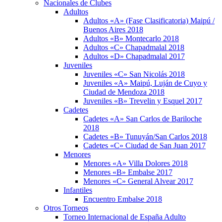
Nacionales de Clubes
Adultos
Adultos «A» (Fase Clasificatoria) Maipú /
Buenos Aires 2018
Adultos «B» Montecarlo 2018
Adultos «C» Chapadmalal 2018
Adultos «D» Chapadmalal 2017
Juveniles
Juveniles «C» San Nicolás 2018
Juveniles «A» Maipú, Luján de Cuyo y
Ciudad de Mendoza 2018
Juveniles «B» Trevelin y Esquel 2017
Cadetes
Cadetes «A» San Carlos de Bariloche
2018
Cadetes «B» Tunuyán/San Carlos 2018
Cadetes «C» Ciudad de San Juan 2017
Menores
Menores «A» Villa Dolores 2018
Menores «B» Embalse 2017
Menores «C» General Alvear 2017
Infantiles
Encuentro Embalse 2018
Otros Torneos
Torneo Internacional de España Adulto