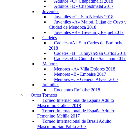
Adultos «C» Chapadmalal 2018
Adultos «D» Chapadmalal 2017
Juveniles
Juveniles «C» San Nicolás 2018
Juveniles «A» Maipú, Luján de Cuyo y
Ciudad de Mendoza 2018
Juveniles «B» Trevelin y Esquel 2017
Cadetes
Cadetes «A» San Carlos de Bariloche
2018
Cadetes «B» Tunuyán/San Carlos 2018
Cadetes «C» Ciudad de San Juan 2017
Menores
Menores «A» Villa Dolores 2018
Menores «B» Embalse 2017
Menores «C» General Alvear 2017
Infantiles
Encuentro Embalse 2018
Otros Torneos
Torneo Internacional de España Adulto
Masculino Galicia 2018
Torneo Internacional de España Adulto
Femenino Melilla 2017
Torneo Internacional de Brasil Adulto
Masculino San Pablo 2017