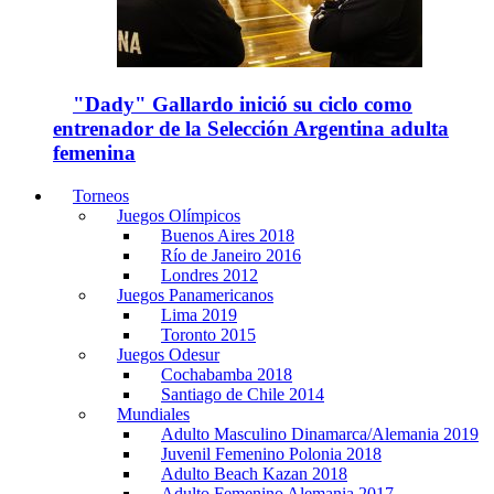
"Dady" Gallardo inició su ciclo como
entrenador de la Selección Argentina adulta
femenina
Torneos
Juegos Olímpicos
Buenos Aires 2018
Río de Janeiro 2016
Londres 2012
Juegos Panamericanos
Lima 2019
Toronto 2015
Juegos Odesur
Cochabamba 2018
Santiago de Chile 2014
Mundiales
Adulto Masculino Dinamarca/Alemania 2019
Juvenil Femenino Polonia 2018
Adulto Beach Kazan 2018
Adulto Femenino Alemania 2017