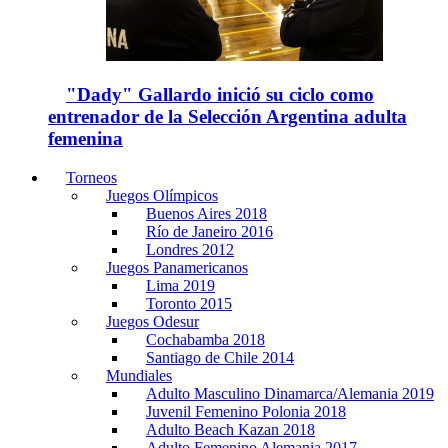
"Dady" Gallardo inició su ciclo como
entrenador de la Selección Argentina adulta
femenina
Torneos
Juegos Olímpicos
Buenos Aires 2018
Río de Janeiro 2016
Londres 2012
Juegos Panamericanos
Lima 2019
Toronto 2015
Juegos Odesur
Cochabamba 2018
Santiago de Chile 2014
Mundiales
Adulto Masculino Dinamarca/Alemania 2019
Juvenil Femenino Polonia 2018
Adulto Beach Kazan 2018
Adulto Femenino Alemania 2017