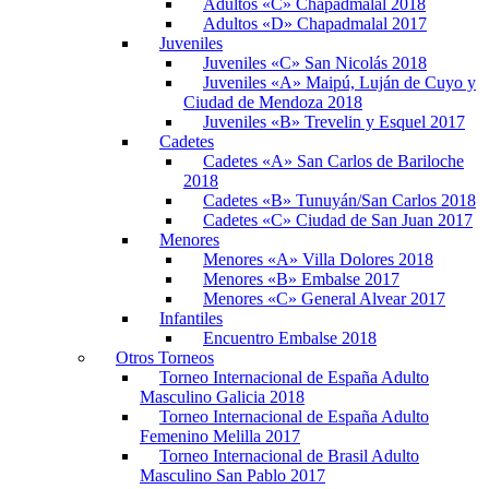
Adultos «C» Chapadmalal 2018
Adultos «D» Chapadmalal 2017
Juveniles
Juveniles «C» San Nicolás 2018
Juveniles «A» Maipú, Luján de Cuyo y
Ciudad de Mendoza 2018
Juveniles «B» Trevelin y Esquel 2017
Cadetes
Cadetes «A» San Carlos de Bariloche
2018
Cadetes «B» Tunuyán/San Carlos 2018
Cadetes «C» Ciudad de San Juan 2017
Menores
Menores «A» Villa Dolores 2018
Menores «B» Embalse 2017
Menores «C» General Alvear 2017
Infantiles
Encuentro Embalse 2018
Otros Torneos
Torneo Internacional de España Adulto
Masculino Galicia 2018
Torneo Internacional de España Adulto
Femenino Melilla 2017
Torneo Internacional de Brasil Adulto
Masculino San Pablo 2017