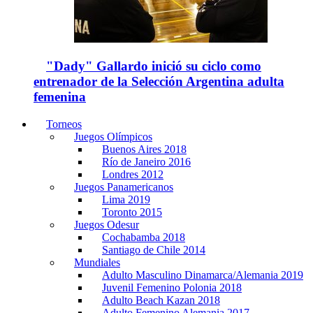
"Dady" Gallardo inició su ciclo como
entrenador de la Selección Argentina adulta
femenina
Torneos
Juegos Olímpicos
Buenos Aires 2018
Río de Janeiro 2016
Londres 2012
Juegos Panamericanos
Lima 2019
Toronto 2015
Juegos Odesur
Cochabamba 2018
Santiago de Chile 2014
Mundiales
Adulto Masculino Dinamarca/Alemania 2019
Juvenil Femenino Polonia 2018
Adulto Beach Kazan 2018
Adulto Femenino Alemania 2017