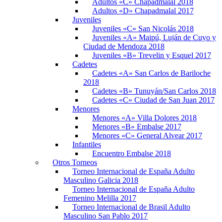
Adultos «C» Chapadmalal 2018
Adultos «D» Chapadmalal 2017
Juveniles
Juveniles «C» San Nicolás 2018
Juveniles «A» Maipú, Luján de Cuyo y
Ciudad de Mendoza 2018
Juveniles «B» Trevelin y Esquel 2017
Cadetes
Cadetes «A» San Carlos de Bariloche
2018
Cadetes «B» Tunuyán/San Carlos 2018
Cadetes «C» Ciudad de San Juan 2017
Menores
Menores «A» Villa Dolores 2018
Menores «B» Embalse 2017
Menores «C» General Alvear 2017
Infantiles
Encuentro Embalse 2018
Otros Torneos
Torneo Internacional de España Adulto
Masculino Galicia 2018
Torneo Internacional de España Adulto
Femenino Melilla 2017
Torneo Internacional de Brasil Adulto
Masculino San Pablo 2017