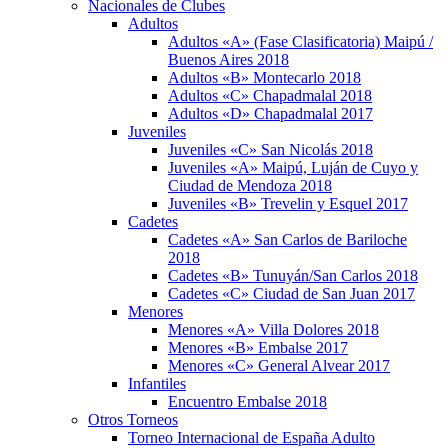
Nacionales de Clubes
Adultos
Adultos «A» (Fase Clasificatoria) Maipú /
Buenos Aires 2018
Adultos «B» Montecarlo 2018
Adultos «C» Chapadmalal 2018
Adultos «D» Chapadmalal 2017
Juveniles
Juveniles «C» San Nicolás 2018
Juveniles «A» Maipú, Luján de Cuyo y
Ciudad de Mendoza 2018
Juveniles «B» Trevelin y Esquel 2017
Cadetes
Cadetes «A» San Carlos de Bariloche
2018
Cadetes «B» Tunuyán/San Carlos 2018
Cadetes «C» Ciudad de San Juan 2017
Menores
Menores «A» Villa Dolores 2018
Menores «B» Embalse 2017
Menores «C» General Alvear 2017
Infantiles
Encuentro Embalse 2018
Otros Torneos
Torneo Internacional de España Adulto