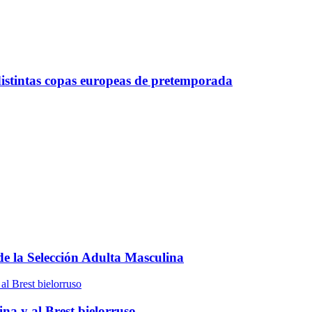
distintas copas europeas de pretemporada
e la Selección Adulta Masculina
na y al Brest bielorruso