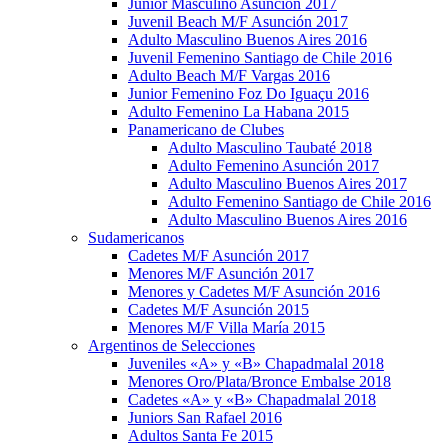
Junior Masculino Asunción 2017
Juvenil Beach M/F Asunción 2017
Adulto Masculino Buenos Aires 2016
Juvenil Femenino Santiago de Chile 2016
Adulto Beach M/F Vargas 2016
Junior Femenino Foz Do Iguaçu 2016
Adulto Femenino La Habana 2015
Panamericano de Clubes
Adulto Masculino Taubaté 2018
Adulto Femenino Asunción 2017
Adulto Masculino Buenos Aires 2017
Adulto Femenino Santiago de Chile 2016
Adulto Masculino Buenos Aires 2016
Sudamericanos
Cadetes M/F Asunción 2017
Menores M/F Asunción 2017
Menores y Cadetes M/F Asunción 2016
Cadetes M/F Asunción 2015
Menores M/F Villa María 2015
Argentinos de Selecciones
Juveniles «A» y «B» Chapadmalal 2018
Menores Oro/Plata/Bronce Embalse 2018
Cadetes «A» y «B» Chapadmalal 2018
Juniors San Rafael 2016
Adultos Santa Fe 2015