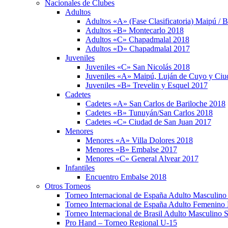
Nacionales de Clubes
Adultos
Adultos «A» (Fase Clasificatoria) Maipú / 
Adultos «B» Montecarlo 2018
Adultos «C» Chapadmalal 2018
Adultos «D» Chapadmalal 2017
Juveniles
Juveniles «C» San Nicolás 2018
Juveniles «A» Maipú, Luján de Cuyo y Ci
Juveniles «B» Trevelin y Esquel 2017
Cadetes
Cadetes «A» San Carlos de Bariloche 2018
Cadetes «B» Tunuyán/San Carlos 2018
Cadetes «C» Ciudad de San Juan 2017
Menores
Menores «A» Villa Dolores 2018
Menores «B» Embalse 2017
Menores «C» General Alvear 2017
Infantiles
Encuentro Embalse 2018
Otros Torneos
Torneo Internacional de España Adulto Masculino
Torneo Internacional de España Adulto Femenino 
Torneo Internacional de Brasil Adulto Masculino 
Pro Hand – Torneo Regional U-15