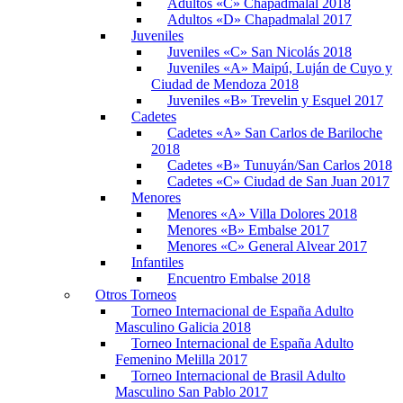
Adultos «C» Chapadmalal 2018
Adultos «D» Chapadmalal 2017
Juveniles
Juveniles «C» San Nicolás 2018
Juveniles «A» Maipú, Luján de Cuyo y
Ciudad de Mendoza 2018
Juveniles «B» Trevelin y Esquel 2017
Cadetes
Cadetes «A» San Carlos de Bariloche
2018
Cadetes «B» Tunuyán/San Carlos 2018
Cadetes «C» Ciudad de San Juan 2017
Menores
Menores «A» Villa Dolores 2018
Menores «B» Embalse 2017
Menores «C» General Alvear 2017
Infantiles
Encuentro Embalse 2018
Otros Torneos
Torneo Internacional de España Adulto
Masculino Galicia 2018
Torneo Internacional de España Adulto
Femenino Melilla 2017
Torneo Internacional de Brasil Adulto
Masculino San Pablo 2017