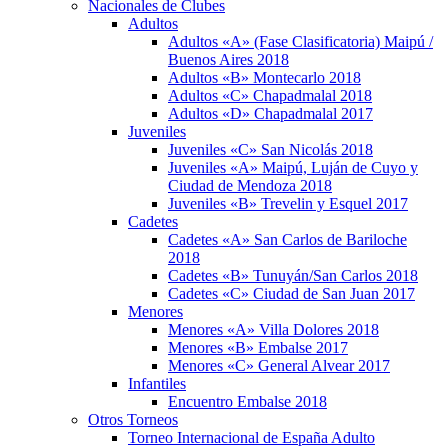
Nacionales de Clubes
Adultos
Adultos «A» (Fase Clasificatoria) Maipú /
Buenos Aires 2018
Adultos «B» Montecarlo 2018
Adultos «C» Chapadmalal 2018
Adultos «D» Chapadmalal 2017
Juveniles
Juveniles «C» San Nicolás 2018
Juveniles «A» Maipú, Luján de Cuyo y
Ciudad de Mendoza 2018
Juveniles «B» Trevelin y Esquel 2017
Cadetes
Cadetes «A» San Carlos de Bariloche
2018
Cadetes «B» Tunuyán/San Carlos 2018
Cadetes «C» Ciudad de San Juan 2017
Menores
Menores «A» Villa Dolores 2018
Menores «B» Embalse 2017
Menores «C» General Alvear 2017
Infantiles
Encuentro Embalse 2018
Otros Torneos
Torneo Internacional de España Adulto