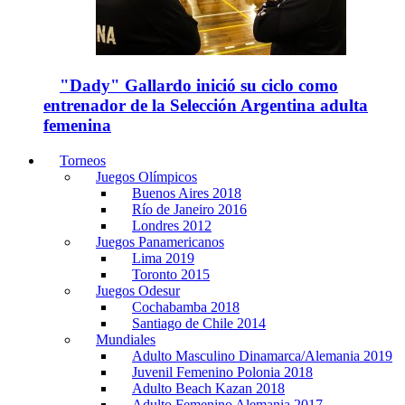
"Dady" Gallardo inició su ciclo como
entrenador de la Selección Argentina adulta
femenina
Torneos
Juegos Olímpicos
Buenos Aires 2018
Río de Janeiro 2016
Londres 2012
Juegos Panamericanos
Lima 2019
Toronto 2015
Juegos Odesur
Cochabamba 2018
Santiago de Chile 2014
Mundiales
Adulto Masculino Dinamarca/Alemania 2019
Juvenil Femenino Polonia 2018
Adulto Beach Kazan 2018
Adulto Femenino Alemania 2017