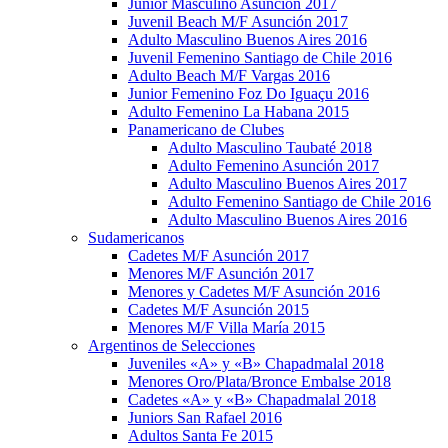
Junior Masculino Asunción 2017
Juvenil Beach M/F Asunción 2017
Adulto Masculino Buenos Aires 2016
Juvenil Femenino Santiago de Chile 2016
Adulto Beach M/F Vargas 2016
Junior Femenino Foz Do Iguaçu 2016
Adulto Femenino La Habana 2015
Panamericano de Clubes
Adulto Masculino Taubaté 2018
Adulto Femenino Asunción 2017
Adulto Masculino Buenos Aires 2017
Adulto Femenino Santiago de Chile 2016
Adulto Masculino Buenos Aires 2016
Sudamericanos
Cadetes M/F Asunción 2017
Menores M/F Asunción 2017
Menores y Cadetes M/F Asunción 2016
Cadetes M/F Asunción 2015
Menores M/F Villa María 2015
Argentinos de Selecciones
Juveniles «A» y «B» Chapadmalal 2018
Menores Oro/Plata/Bronce Embalse 2018
Cadetes «A» y «B» Chapadmalal 2018
Juniors San Rafael 2016
Adultos Santa Fe 2015