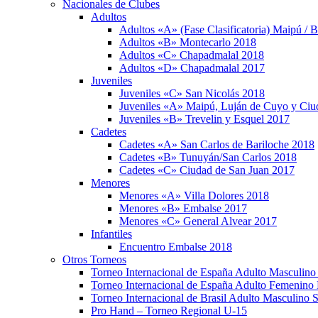
Nacionales de Clubes
Adultos
Adultos «A» (Fase Clasificatoria) Maipú / 
Adultos «B» Montecarlo 2018
Adultos «C» Chapadmalal 2018
Adultos «D» Chapadmalal 2017
Juveniles
Juveniles «C» San Nicolás 2018
Juveniles «A» Maipú, Luján de Cuyo y Ci
Juveniles «B» Trevelin y Esquel 2017
Cadetes
Cadetes «A» San Carlos de Bariloche 2018
Cadetes «B» Tunuyán/San Carlos 2018
Cadetes «C» Ciudad de San Juan 2017
Menores
Menores «A» Villa Dolores 2018
Menores «B» Embalse 2017
Menores «C» General Alvear 2017
Infantiles
Encuentro Embalse 2018
Otros Torneos
Torneo Internacional de España Adulto Masculino
Torneo Internacional de España Adulto Femenino 
Torneo Internacional de Brasil Adulto Masculino 
Pro Hand – Torneo Regional U-15