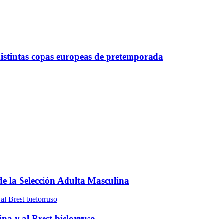
distintas copas europeas de pretemporada
e la Selección Adulta Masculina
na y al Brest bielorruso