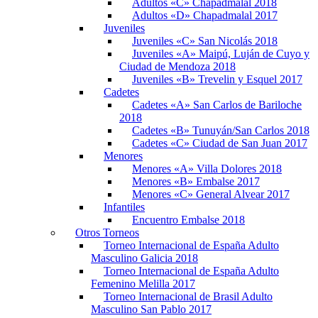
Adultos «C» Chapadmalal 2018
Adultos «D» Chapadmalal 2017
Juveniles
Juveniles «C» San Nicolás 2018
Juveniles «A» Maipú, Luján de Cuyo y
Ciudad de Mendoza 2018
Juveniles «B» Trevelin y Esquel 2017
Cadetes
Cadetes «A» San Carlos de Bariloche
2018
Cadetes «B» Tunuyán/San Carlos 2018
Cadetes «C» Ciudad de San Juan 2017
Menores
Menores «A» Villa Dolores 2018
Menores «B» Embalse 2017
Menores «C» General Alvear 2017
Infantiles
Encuentro Embalse 2018
Otros Torneos
Torneo Internacional de España Adulto
Masculino Galicia 2018
Torneo Internacional de España Adulto
Femenino Melilla 2017
Torneo Internacional de Brasil Adulto
Masculino San Pablo 2017