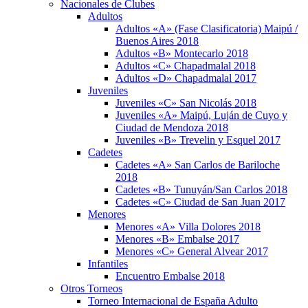
Nacionales de Clubes
Adultos
Adultos «A» (Fase Clasificatoria) Maipú /
Buenos Aires 2018
Adultos «B» Montecarlo 2018
Adultos «C» Chapadmalal 2018
Adultos «D» Chapadmalal 2017
Juveniles
Juveniles «C» San Nicolás 2018
Juveniles «A» Maipú, Luján de Cuyo y
Ciudad de Mendoza 2018
Juveniles «B» Trevelin y Esquel 2017
Cadetes
Cadetes «A» San Carlos de Bariloche
2018
Cadetes «B» Tunuyán/San Carlos 2018
Cadetes «C» Ciudad de San Juan 2017
Menores
Menores «A» Villa Dolores 2018
Menores «B» Embalse 2017
Menores «C» General Alvear 2017
Infantiles
Encuentro Embalse 2018
Otros Torneos
Torneo Internacional de España Adulto