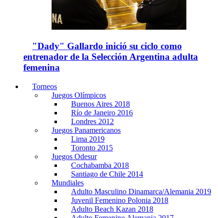
"Dady" Gallardo inició su ciclo como
entrenador de la Selección Argentina adulta
femenina
Torneos
Juegos Olímpicos
Buenos Aires 2018
Río de Janeiro 2016
Londres 2012
Juegos Panamericanos
Lima 2019
Toronto 2015
Juegos Odesur
Cochabamba 2018
Santiago de Chile 2014
Mundiales
Adulto Masculino Dinamarca/Alemania 2019
Juvenil Femenino Polonia 2018
Adulto Beach Kazan 2018
Adulto Femenino Alemania 2017