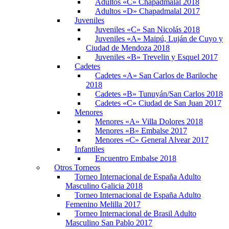
Adultos «C» Chapadmalal 2018
Adultos «D» Chapadmalal 2017
Juveniles
Juveniles «C» San Nicolás 2018
Juveniles «A» Maipú, Luján de Cuyo y
Ciudad de Mendoza 2018
Juveniles «B» Trevelin y Esquel 2017
Cadetes
Cadetes «A» San Carlos de Bariloche
2018
Cadetes «B» Tunuyán/San Carlos 2018
Cadetes «C» Ciudad de San Juan 2017
Menores
Menores «A» Villa Dolores 2018
Menores «B» Embalse 2017
Menores «C» General Alvear 2017
Infantiles
Encuentro Embalse 2018
Otros Torneos
Torneo Internacional de España Adulto
Masculino Galicia 2018
Torneo Internacional de España Adulto
Femenino Melilla 2017
Torneo Internacional de Brasil Adulto
Masculino San Pablo 2017