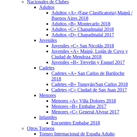
Nacionales de Clubes
Adultos
Adultos «A» (Fase Clasificatoria) Maipú /
Buenos Aires 2018
Adultos «B» Montecarlo 2018
Adultos «C» Chapadmalal 2018
Adultos «D» Chapadmalal 2017
Juveniles
Juveniles «C» San Nicolás 2018
Juveniles «A» Maipú, Luján de Cuyo y
Ciudad de Mendoza 2018
Juveniles «B» Trevelin y Esquel 2017
Cadetes
Cadetes «A» San Carlos de Bariloche
2018
Cadetes «B» Tunuyán/San Carlos 2018
Cadetes «C» Ciudad de San Juan 2017
Menores
Menores «A» Villa Dolores 2018
Menores «B» Embalse 2017
Menores «C» General Alvear 2017
Infantiles
Encuentro Embalse 2018
Otros Torneos
Torneo Internacional de España Adulto