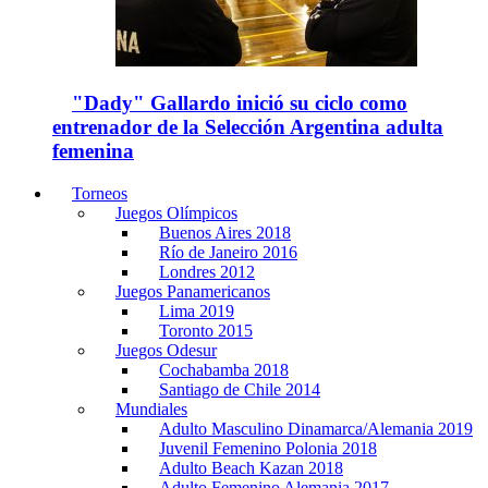
"Dady" Gallardo inició su ciclo como
entrenador de la Selección Argentina adulta
femenina
Torneos
Juegos Olímpicos
Buenos Aires 2018
Río de Janeiro 2016
Londres 2012
Juegos Panamericanos
Lima 2019
Toronto 2015
Juegos Odesur
Cochabamba 2018
Santiago de Chile 2014
Mundiales
Adulto Masculino Dinamarca/Alemania 2019
Juvenil Femenino Polonia 2018
Adulto Beach Kazan 2018
Adulto Femenino Alemania 2017