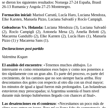
se dieron los siguientes resultados: Noruega 27-24 España, Brasil
26-13 Rumania y Angola 27-25 Montenegro.
Formación inicial:
Marisol Carratú, Lucía Haro, Luciana Mendoza,
Elke Karsten, Manuela Pizzo, Luciana Salvadó y Rocío Campigli.
Goleadoras Vs. Holanda:
Luciana Mendoza (3), Luciana Salvadó
(2), Rocío Campigli (2), Antonela Mena (2), Amelia Belotti (2),
Macarena Gandulfo (2), Elke Karsten (2), Lucía Haro (1), Manuela
Pizzo (1) y Macarena Sans (1).
Declaraciones post partido
Valentina Kogan
El análisis del encuentro
: «Tenemos muchos altibajos. Lo
interesante es como remontamos esos bajos y como nos ponemos a
tiro rápidamente con un gran alto. Es parte del proceso, es parte del
crecimiento, de los caminos que no son siempre hacia arriba. Hoy
descontamos dos goles con respecto al otro día con un rival mayor;
los minutos de igual a igual fueron más prolongados. Las holandesas
estuvieron muy preocupadas; si Argentina sostenía el buen nivel
durante más tiempo hubiésemos llegado con chances al final».
Las desatenciones en el comienzo
: «Necesitamos un poco más de
clima para entrar en juego. Para mí se llama falta de competencia, de