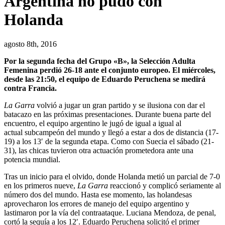
Argentina no pudo con
Holanda
agosto 8th, 2016
Por la segunda fecha del Grupo «B», la Selección Adulta
Femenina perdió 26-18 ante el conjunto europeo. El miércoles,
desde las 21:50, el equipo de Eduardo Peruchena se medirá
contra Francia.
La Garra
volvió a jugar un gran partido y se ilusiona con dar el
batacazo en las próximas presentaciones. Durante buena parte del
encuentro, el equipo argentino le jugó de igual a igual al
actual subcampeón del mundo y llegó a estar a dos de distancia (17-
19) a los 13′ de la segunda etapa. Como con Suecia el sábado (21-
31), las chicas tuvieron otra actuación prometedora ante una
potencia mundial.
Tras un inicio para el olvido, donde Holanda metió un parcial de 7-0
en los primeros nueve,
La Garra
reaccionó y complicó seriamente al
número dos del mundo. Hasta ese momento, las holandesas
aprovecharon los errores de manejo del equipo argentino y
lastimaron por la vía del contraataque. Luciana Mendoza, de penal,
cortó la sequía a los 12′. Eduardo Peruchena solicitó el primer