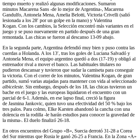
tiempo muerto y realizó algunas modificaciones. Sumaron
minutos Macarena Sans -de lo mejor de Argentina-, Macarena
Gandulfo, Antonela Mena, Amelia Belotti, Victoria Crivelli (salió
lesionada a los 28′ por un golpe en la mano) y Valentina
Kogan. Con los cambios, la Selección encontró más variantes en el
juego y se puso nuevamente en partido después de una gran
remontada. Las chicas se fueron al descanso 13-09 abajo.
En la segunda parte, Argentina defendió muy bien y puso contra las
cuerdas a Holanda. A los 13′, tras los goles de Luciana Salvadó y
Antonela Mena, el equipo argentino quedó a dos (17-19) y obligó al
entrenador rival a mover el banco. Las habituales titulares no
pudieron descansar y tuvieron que sudar la camiseta para conseguir
la victoria. Con el correr de los minutos, Valentina Kogan, de gran
partido, sumó varias atajadas para mantener con vida al seleccionado
albiceleste
. Sin embargo, después de los 18, las chicas tuvieron un
bache en el juego y las europeas liquidaron el encuentro con un
parcial de 6-1. Además, en ese lapso final, creció la figura
de Jasmina Jankovic, quien tuvo una efectividad del 50 % bajo los
tres palos. Para colmo, Elke Karsten abandonó la cancha con una
dolencia en la rodilla -le harán estudios para conocer la gravedad de
la misma-. El duelo finalizó 26-18.
En otros encuentros del Grupo «B», Suecia derrotó 31-28 a Corea
del Sur mientras que Rusia le ganó 26-25 a Francia. En la Zona «A»