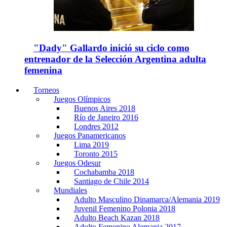
"Dady" Gallardo inició su ciclo como
entrenador de la Selección Argentina adulta
femenina
Torneos
Juegos Olímpicos
Buenos Aires 2018
Río de Janeiro 2016
Londres 2012
Juegos Panamericanos
Lima 2019
Toronto 2015
Juegos Odesur
Cochabamba 2018
Santiago de Chile 2014
Mundiales
Adulto Masculino Dinamarca/Alemania 2019
Juvenil Femenino Polonia 2018
Adulto Beach Kazan 2018
Adulto Femenino Alemania 2017