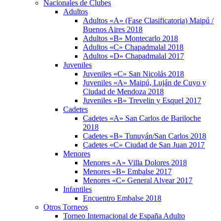
Nacionales de Clubes
Adultos
Adultos «A» (Fase Clasificatoria) Maipú /
Buenos Aires 2018
Adultos «B» Montecarlo 2018
Adultos «C» Chapadmalal 2018
Adultos «D» Chapadmalal 2017
Juveniles
Juveniles «C» San Nicolás 2018
Juveniles «A» Maipú, Luján de Cuyo y
Ciudad de Mendoza 2018
Juveniles «B» Trevelin y Esquel 2017
Cadetes
Cadetes «A» San Carlos de Bariloche
2018
Cadetes «B» Tunuyán/San Carlos 2018
Cadetes «C» Ciudad de San Juan 2017
Menores
Menores «A» Villa Dolores 2018
Menores «B» Embalse 2017
Menores «C» General Alvear 2017
Infantiles
Encuentro Embalse 2018
Otros Torneos
Torneo Internacional de España Adulto