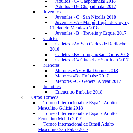
Adultos «C» Chapadmalal 2018
Adultos «D» Chapadmalal 2017
Juveniles
Juveniles «C» San Nicolás 2018
Juveniles «A» Maipú, Luján de Cuyo y
Ciudad de Mendoza 2018
Juveniles «B» Trevelin y Esquel 2017
Cadetes
Cadetes «A» San Carlos de Bariloche
2018
Cadetes «B» Tunuyán/San Carlos 2018
Cadetes «C» Ciudad de San Juan 2017
Menores
Menores «A» Villa Dolores 2018
Menores «B» Embalse 2017
Menores «C» General Alvear 2017
Infantiles
Encuentro Embalse 2018
Otros Torneos
Torneo Internacional de España Adulto
Masculino Galicia 2018
Torneo Internacional de España Adulto
Femenino Melilla 2017
Torneo Internacional de Brasil Adulto
Masculino San Pablo 2017