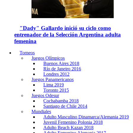
"Dady" Gallardo inició su ciclo como
entrenador de la Selección Argentina adulta
femenina
Torneos
Juegos Olímpicos
Buenos Aires 2018
Río de Janeiro 2016
Londres 2012
Juegos Panamericanos
Lima 2019
Toronto 2015
Juegos Odesur
Cochabamba 2018
Santiago de Chile 2014
Mundiales
Adulto Masculino Dinamarca/Alemania 2019
Juvenil Femenino Polonia 2018
Adulto Beach Kazan 2018
Adulto Femenino Alemania 2017