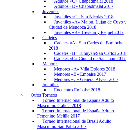
Adultos «C» Chapadmalal 2018
Adultos «D» Chapadmalal 2017
Juveniles
Juveniles «C» San Nicolás 2018
Juveniles «A» Maipú, Luján de Cuyo y
Ciudad de Mendoza 2018
Juveniles «B» Trevelin y Esquel 2017
Cadetes
Cadetes «A» San Carlos de Bariloche
2018
Cadetes «B» Tunuyán/San Carlos 2018
Cadetes «C» Ciudad de San Juan 2017
Menores
Menores «A» Villa Dolores 2018
Menores «B» Embalse 2017
Menores «C» General Alvear 2017
Infantiles
Encuentro Embalse 2018
Otros Torneos
Torneo Internacional de España Adulto
Masculino Galicia 2018
Torneo Internacional de España Adulto
Femenino Melilla 2017
Torneo Internacional de Brasil Adulto
Masculino San Pablo 2017