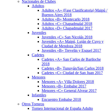
Nacionales de Clubes
Adultos
Adultos «A» (Fase Clasificatoria) Maipú /
Buenos Aires 2018
Adultos «B» Montecarlo 2018
Adultos «C» Chapadmalal 2018
Adultos «D» Chapadmalal 2017
Juveniles
Juveniles «C» San Nicolás 2018
Juveniles «A» Maipú, Luján de Cuyo y
Ciudad de Mendoza 2018
Juveniles «B» Trevelin y Esquel 2017
Cadetes
Cadetes «A» San Carlos de Bariloche
2018
Cadetes «B» Tunuyán/San Carlos 2018
Cadetes «C» Ciudad de San Juan 2017
Menores
Menores «A» Villa Dolores 2018
Menores «B» Embalse 2017
Menores «C» General Alvear 2017
Infantiles
Encuentro Embalse 2018
Otros Torneos
Torneo Internacional de España Adulto